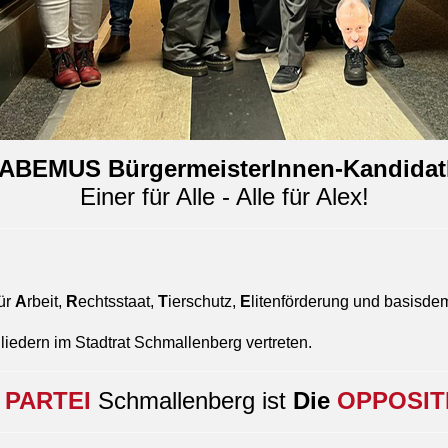
ABEMUS BürgermeisterInnen-Kandidat
Einer für Alle - Alle für Alex!
für
A
rbeit,
R
echtsstaat,
T
ierschutz,
E
litenförderung und basisde
iedern im Stadtrat Schmallenberg vertreten.
e
PARTEI
Schmallenberg ist
Die
OPPOSIT