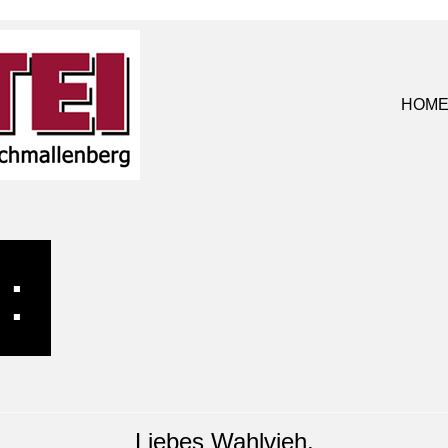
HOM
:
Liebes Wahlvieh,