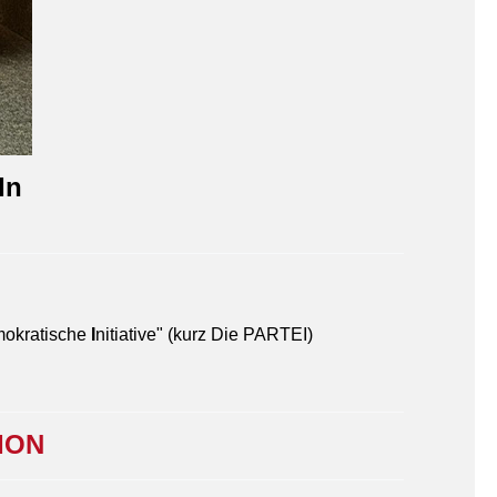
In
mokratische
I
nitiative" (kurz Die PARTEI)
ION